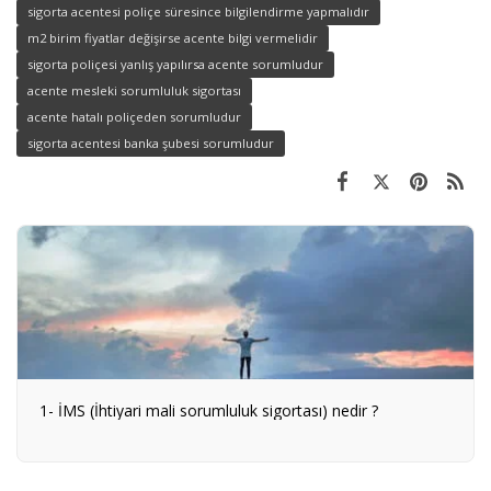
sigorta acentesi poliçe süresince bilgilendirme yapmalıdır
m2 birim fiyatlar değişirse acente bilgi vermelidir
sigorta poliçesi yanlış yapılırsa acente sorumludur
acente mesleki sorumluluk sigortası
acente hatalı poliçeden sorumludur
sigorta acentesi banka şubesi sorumludur
1- İMS (İhtiyari mali sorumluluk sigortası) nedir ?