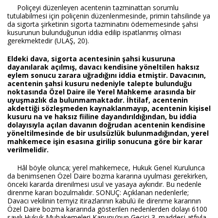
Poliçeyi düzenleyen acentenin tazminattan sorumlu
tutulabilmesi için poliçenin düzenlenmesinde, primin tahsilinde ya
da sigorta şirketinin sigorta tazminatını ödememesinde şahsi
kusurunun bulunduğunun iddia edilip ispatlanmış olması
gerekmektedir (ULAŞ, 20).
Eldeki dava, sigorta acentesinin şahsi kusuruna
dayanılarak açılmış, davacı kendisine yöneltilen haksız
eylem sonucu zarara uğradığını iddia etmiştir. Davacının,
acentenin şahsi kusuru nedeniyle talepte bulunduğu
noktasında Özel Daire ile Yerel Mahkeme arasında bir
uyuşmazlık da bulunmamaktadır. İhtilaf, acentenin
akdettiği sözleşmeden kaynaklanmayıp, acentenin kişisel
kusuru na ve haksız fiiline dayandırıldığından, bu iddia
dolayısıyla açılan davanın doğrudan acentenin kendisine
yöneltilmesinde de bir usulsüzlük bulunmadığından, yerel
mahkemece işin esasına girilip sonucuna göre bir karar
verilmelidir.
Hâl böyle olunca; yerel mahkemece, Hukuk Genel Kurulunca
da benimsenen Özel Daire bozma kararına uyulması gerekirken,
önceki kararda direnilmesi usul ve yasaya aykırıdır. Bu nedenle
direnme kararı bozulmalıdır. SONUÇ: Açıklanan nedenlerle;
Davacı vekilinin temyiz itirazlarının kabulü ile direnme kararının
Özel Daire bozma kararında gösterilen nedenlerden dolayı 6100
sayılı Hukuk Muhakemeleri Kanunu’nun Geçici 3. maddesi atfıyla