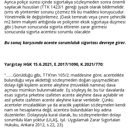
Ayrıca poliçe süresi içinde sigortalıya sözleşmeden sonra önemli
sayılacak hususları (TTK 1423/1 gereği )yazılı olarak bildirmelidir.
(sms vb yöntemler sorunu çözmez ttk bu maddesi koruyucudur.
Yönetmelik ile değiştirilemez. (Dask teminatı veya çevre şehircilik
m2 birim maliyeti arttığında ve poliçenin eksik sigortaya düşmesi
gibi ) bunun sonucunda sigorta ettirenin zarar görmesi
sonucunda sigorta acentesi sorumlu olacaktır.
Bu sonuç karşısında acente sorumluluk sigortası devreye girer.
Yargıtay HGK 15.6.2021, E.2017/1090, K.2021/770:
“…….Görüldüğü gibi, TTK’nın 105/2. maddesine göre; acentelikte
bulunduğu veya akdettiği sözleşmeden doğan uyuşmazlıktan
dolayı ilgili kişilerin acente aleyhine (müvekkili namına) dava
açması mümkün bulunmaktadır. Eş söyleyiş ile; bu tür davalarda
esas sigorta şirketine izafeten acente aleyhine dava açılabilir ve
asıl şirkete izafeten acente aleyhine karar verilebilir. Çünkü
acenteler imzaladıkları ya da aracılık yaptıkları sözleşmeleri kendi
nam ve hesaplarına değil, acentesi bulundukları kişi adına
düzenlerler. Dolayısıyla kural olarak, bu sözleşmelerden dolayı
sorumlulu kları yoktur (ULAŞ, Işıl.: Uygulamalı Zarar Sigortaları
Hukuku, Ankara 2012, s.22, 23).