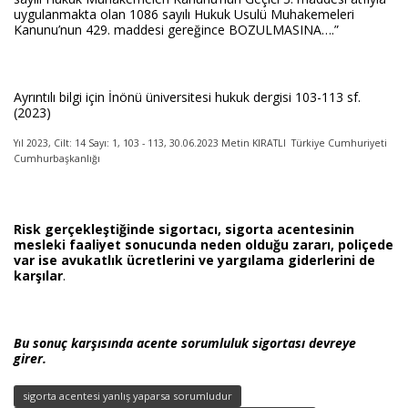
uygulanmakta olan 1086 sayılı Hukuk Usulü Muhakemeleri
Kanunu’nun 429. maddesi gereğince BOZULMASINA….”
Ayrıntılı bilgi için İnönü üniversitesi hukuk dergisi 103-113 sf.
(2023)
Yıl 2023, Cilt: 14 Sayı: 1, 103 - 113, 30.06.2023 Metin KIRATLI Türkiye Cumhuriyeti
Cumhurbaşkanlığı
Risk gerçekleştiğinde sigortacı, sigorta acentesinin
mesleki faaliyet sonucunda neden olduğu zararı, poliçede
var ise avukatlık ücretlerini ve yargılama giderlerini de
karşılar
.
Bu sonuç karşısında acente sorumluluk sigortası devreye
girer.
sigorta acentesi yanlış yaparsa sorumludur