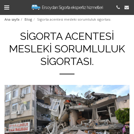
Ersoydan Sigorta ekspertiz hizmetleri
Ana sayfa
Blog
Sigorta acentesi mesleki sorumluluk sigortası.
SIGORTA ACENTESI
MESLEKI SORUMLULUK
SIGORTASI.